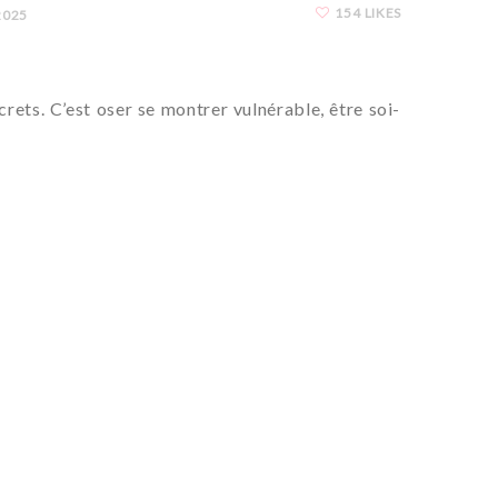
154 LIKES
2025
crets. C’est oser se montrer vulnérable, être soi-