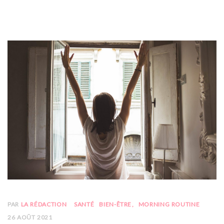
PAR
LA RÉDACTION
SANTÉ
BIEN-ÊTRE
MORNING ROUTINE
26 AOÛT 2021