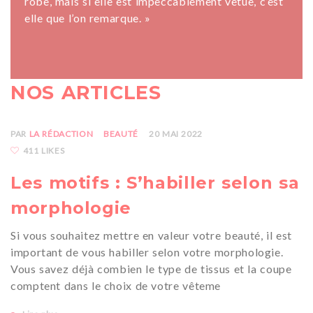
robe, mais si elle est impeccablement vêtue, c’est
elle que l’on remarque. »
NOS ARTICLES
PAR
LA RÉDACTION
BEAUTÉ
20 MAI 2022
411 LIKES
Les motifs : S’habiller selon sa
morphologie
Si vous souhaitez mettre en valeur votre beauté, il est
important de vous habiller selon votre morphologie.
Vous savez déjà combien le type de tissus et la coupe
comptent dans le choix de votre vêteme