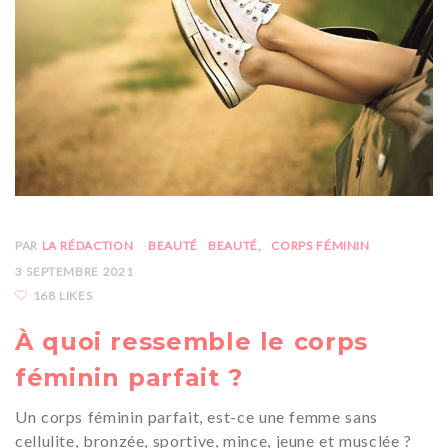
PAR
LA RÉDACTION
BEAUTÉ
BEAUTÉ
CORPS FÉMININ
3 SEPTEMBRE 2021
168 LIKES
À quoi ressemble le corps
féminin parfait ?
Un corps féminin parfait, est-ce une femme sans
cellulite, bronzée, sportive, mince, jeune et musclée ?