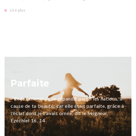
Lire plus
Parfaite
``Et ta renommée se répandit parmi les nations, à
cause de ta beauté; car elle était parfaite, grâce à
l'éclat dont je t'avais ornée, dit le Seigneur.``
Ezéchiel 16, 14