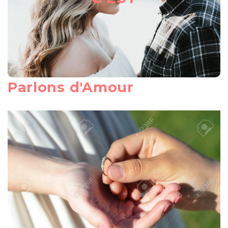
il n’entretient pas de rancune ; il ne se réjouit pas
de ce qui est injuste, mais il trouve sa joie dans ce
qui est vrai ; il supporte tout, il fait confiance en
tout, il espère tout, il endure tout.
Paul de Tarse – 1 Cor 13, 4-7
Parlons d'Amour