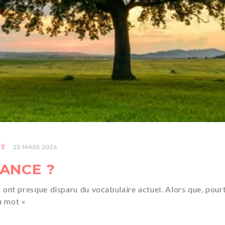
TÉ
23 MARS 2026
RANCE ?
resque disparu du vocabulaire actuel. Alors que, pourtant
u mot «