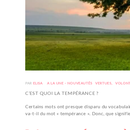
PAR
ELISA
A LA UNE - NOUVEAUTÉS
VERTUES
VOLON
C’EST QUOI LA TEMPÉRANCE ?
Certains mots ont presque disparu du vocabulaire
va-t-il du mot « tempérance ». Donc, que signifie