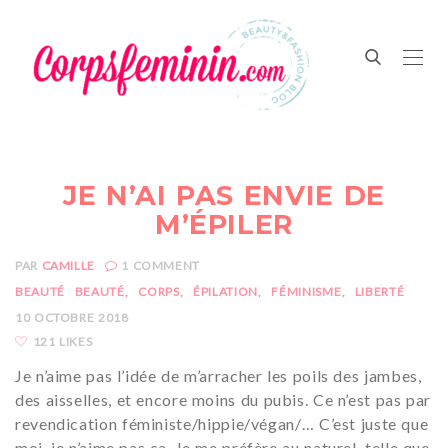
JE N’AI PAS ENVIE DE
M’ÉPILER
PAR
CAMILLE
1
COMMENT
BEAUTÉ
BEAUTÉ
CORPS
ÉPILATION
FÉMINISME
LIBERTÉ
10 OCTOBRE 2018
121 LIKES
Je n’aime pas l’idée de m’arracher les poils des jambes,
des aisselles, et encore moins du pubis. Ce n’est pas par
revendication féministe/hippie/végan/… C’est juste que
moi, je n’aime pas ça. Je me préfère au naturel, telle que