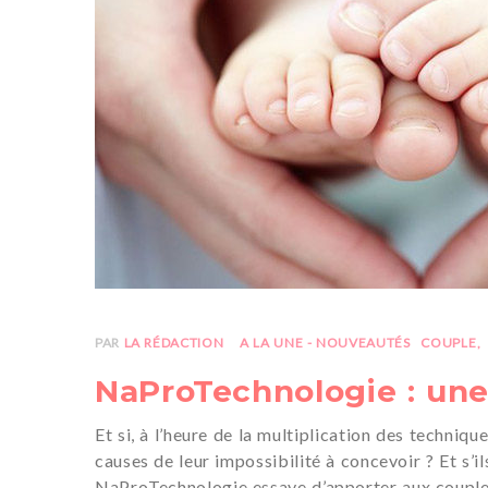
PAR
LA RÉDACTION
A LA UNE - NOUVEAUTÉS
COUPLE
NaProTechnologie : une
Et si, à l’heure de la multiplication des techniq
causes de leur impossibilité à concevoir ? Et s’i
NaProTechnologie essaye d’apporter aux couples