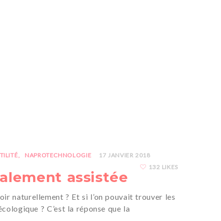
TILITÉ
NAPROTECHNOLOGIE
17 JANVIER 2018
132 LIKES
calement assistée
ir naturellement ? Et si l’on pouvait trouver les
écologique ? C’est la réponse que la