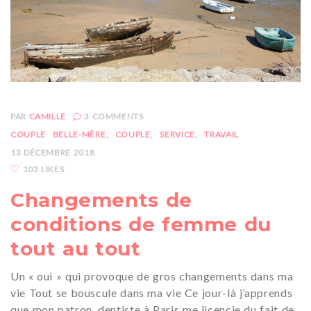
PAR
CAMILLE
3
COMMENTS
COUPLE
BELLE-MÈRE
COUPLE
SERVICE
TRAVAIL
13 DÉCEMBRE 2018
103 LIKES
Changements de
conditions de femme du
tout au tout
Un « oui » qui provoque de gros changements dans ma
vie Tout se bouscule dans ma vie Ce jour-là j’apprends
que mon patron, dentiste à Paris me licencie du fait de