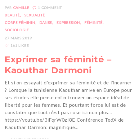
PAR
CAMILLE
1
COMMENT
BEAUTÉ
SEXUALITÉ
CORPS FÉMININ
DANSE
EXPRESSION
FÉMINITÉ
SOCIOLOGIE
27 MARS 2019
161 LIKES
Exprimer sa féminité –
Kaouthar Darmoni
Et si on essayait d’exprimer sa féminité et de l’incarner
? Lorsque la tunisienne Kaouthar arrive en Europe pour
ses études elle pense enfin trouver un espace idéal de
liberté pour les femmes. Et pourtant force lui est de
constater que tout n’est pas rose ici non plus…
https://youtu.be/3iFqrW0zI8E Conférence TedX de
Kaouthar Darmon: magnifique…